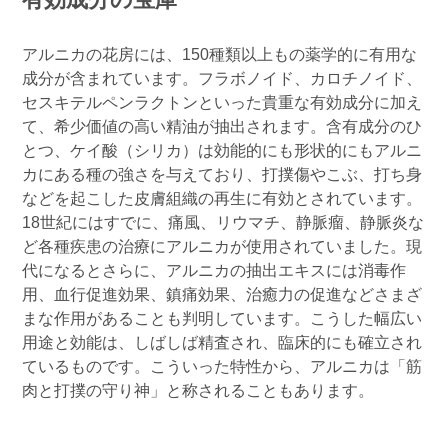
アルニカの花房には、150種類以上もの薬学的に有用な
成分が含まれています。フラボノイド、カロチノイド、
セスキテルペンラクトンといった貴重な有効成分に加え
て、希少価値の高い精油が抽出されます。含有成分のひ
とつ、ケイ酸（シリカ）は効能的にも形状的にもアルニ
カにある種の強さを与えており、打撲傷やこぶ、打ち身
などを起こした皮膚組織の再生に有効とされています。
18世紀にはすでに、痛風、リウマチ、静脈瘤、静脈炎な
ど各種疾患の治療にアルニカが使用されていました。現
代になるとさらに、アルニカの抽出エキスには消毒作
用、血行促進効果、鎮痛効果、治癒力の促進などさまざ
まな作用があることも判明しています。こうした幅広い
用途と効能は、しばしば精査され、臨床的にも確立され
ているものです。こういった特性から、アルニカは「筋
肉と打撲の守り神」と称されることもあります。