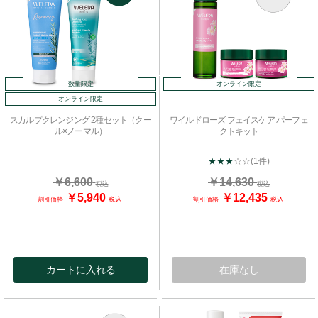
数量限定
オンライン限定
オンライン限定
スカルプクレンジング 2種セット（クー
ワイルドローズ フェイスケア パーフェ
ル×ノーマル）
クトキット
★★★
☆☆
(1件)
￥6,600
￥14,630
税込
税込
￥5,940
￥12,435
割引価格
税込
割引価格
税込
カートに入れる
在庫なし