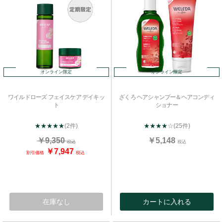
オンライン限定
オンライン限定
ワイルドローズ フェイスケア デイキッ
ざくろ ヘアシャンプー＆ヘアコンディ
ト
ショナー
★★★★★
(2件)
★★★★
☆
(25件)
￥9,350
￥5,148
税込
税込
￥7,947
割引価格
税込
在庫なし
カートに入れる