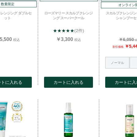
数量限定
オンライン
お買い物を続ける
カートへ進む
レンジング ダブルセ
ローズマリー スカルプクレンジ
スカルプクレンジン
ット
ング スーパークール
シャンプーセ
★★★★★
(2件)
5,500
￥3,300
￥6,050
税込
税込
￥5,4
割引価格
ノーマル
ートに入れる
カートに入れる
カートに入