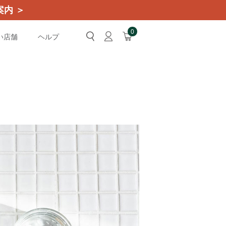
内 ＞
0
い店舗
ヘルプ