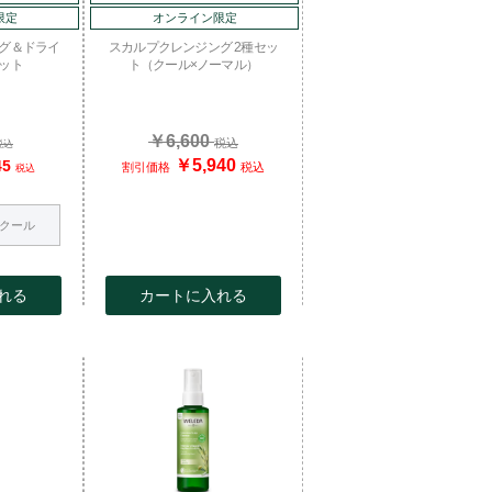
限定
オンライン限定
グ＆ドライ
スカルプクレンジング 2種セッ
ット
ト（クール×ノーマル）
￥6,600
税込
税込
￥5,940
45
割引価格
税込
税込
クール
れる
カートに入れる