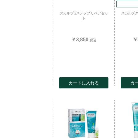
スカルプ 2ステップ リペアセッ
スカルプク
ト
￥3,850
￥
税込
カートに入れる
カ