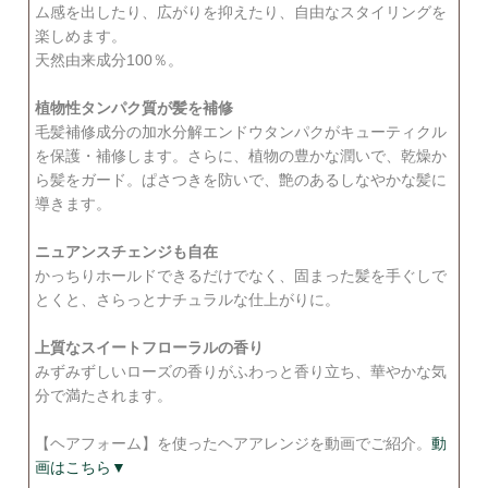
ム感を出したり、広がりを抑えたり、自由なスタイリングを
楽しめます。
天然由来成分100％。
植物性タンパク質が髪を補修
毛髪補修成分の加水分解エンドウタンパクがキューティクル
を保護・補修します。さらに、植物の豊かな潤いで、乾燥か
ら髪をガード。ぱさつきを防いで、艶のあるしなやかな髪に
導きます。
ニュアンスチェンジも自在
かっちりホールドできるだけでなく、固まった髪を手ぐしで
とくと、さらっとナチュラルな仕上がりに。
上質なスイートフローラルの香り
みずみずしいローズの香りがふわっと香り立ち、華やかな気
分で満たされます。
【ヘアフォーム】を使ったヘアアレンジを動画でご紹介。
動
画はこちら▼