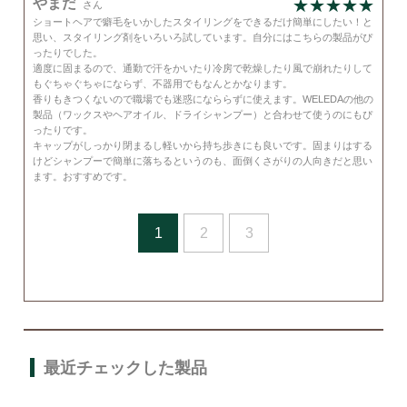
やまだ
さん
ショートヘアで癖毛をいかしたスタイリングをできるだけ簡単にしたい！と
思い、スタイリング剤をいろいろ試しています。自分にはこちらの製品がぴ
ったりでした。
適度に固まるので、通勤で汗をかいたり冷房で乾燥したり風で崩れたりして
もぐちゃぐちゃにならず、不器用でもなんとかなります。
香りもきつくないので職場でも迷惑になららずに使えます。WELEDAの他の
製品（ワックスやヘアオイル、ドライシャンプー）と合わせて使うのにもぴ
ったりです。
キャップがしっかり閉まるし軽いから持ち歩きにも良いです。固まりはする
けどシャンプーで簡単に落ちるというのも、面倒くさがりの人向きだと思い
ます。おすすめです。
1
2
3
最近チェックした製品