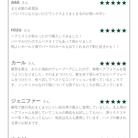
aaa
さん
まとめ髪の必需品
パリパリにならないけどワックスよりまとまるのが使いやすい
rozu
さん
ヘアミストが良かったので購入してみました！
パーマかけたのでムースタイプもあって助かりました
程よいホールド感でパーマのカールも出てくれるので割と好きかも！！
カール
さん
髪型を変え、わりと強めのウェーブヘアにしたので、毎朝ヘアフォームを使
うようになりました。そのままつけたり、髪を水で湿らせてからヘアフォー
ムをつけたり、色々試してベストなコンディションを探っているところで
す。ノンケミカルなので肌についても慌てないところが気に入っています。
ジェニファー
さん
癖毛で髪の毛がまとまりにくい自分用で購入し使用していました。主人用の
ヘアフォームを探していてこちらの商品をお試ししてもらい、香りテクスチ
ャー等々気に入ってもらい、現在は主人も愛用しています。ハーブの癒され
る香りが好きです。