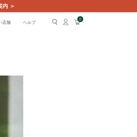
内 ＞
0
い店舗
ヘルプ