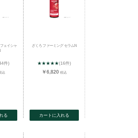
グフェイシャ
ざくろ ファーミング セラムN
N
44件)
★★★★★
(16件)
￥6,820
税込
税込
れる
カートに入れる