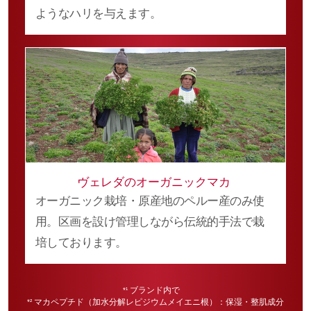
ようなハリを与えます。
ヴェレダのオーガニックマカ
オーガニック栽培・原産地のペルー産のみ使
用。
区画を設け管理しながら伝統的手法で栽
培しております。
ブランド内で
*¹
マカペプチド（加水分解レピジウムメイエニ根）：保湿・整肌成分
*²