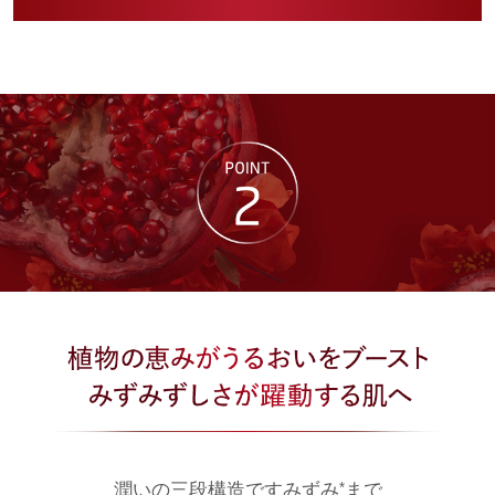
潤いの三段構造ですみずみ
まで
*