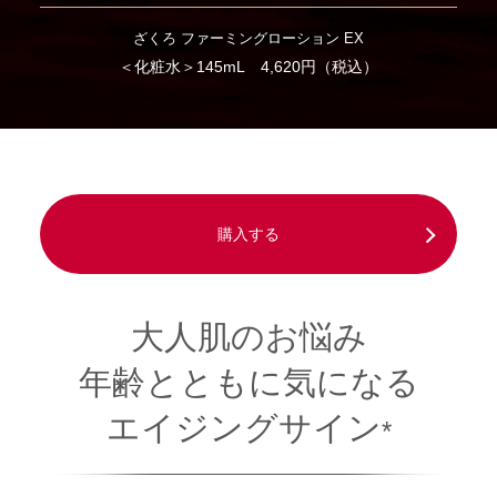
ざくろ ファーミングローション EX
＜化粧水＞
145mL 4,620円（税込）
購入する
大人肌のお悩み
年齢とともに気になる
エイジングサイン
*