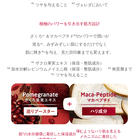
*¹
*²
ツヤを与えること
ヴェレダにおいて
植物のパワーを引き出す処方設計
ざくろ
＆マカペプチド*²のパワーで潤いが
*¹
巡る
、みずみずしい肌にするだけでなく
*³
肌に輝き*⁴を与え、見た目印象までも変えます。
*¹ ザクロ果実エキス（保湿・整肌成分）
*² 加水分解レピジウムメイエニ根（保湿・整肌成分） *³ 角質層まで
*⁴ ツヤを与えること
弾むようなハリ肌を支える
肌*の水分循環に着目した保湿成分
メカニズムに着目した