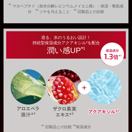
*¹
マカペプチド（加水分解レピジウムメイエニ根）：保湿・整肌成
*²
*³
分
ツヤを与えること
旧製品との比較
巡る、水のうるおい設計！
持続型保湿成分アクアキシル*を配合
*¹
潤い感UP
*¹
*²
旧製品との比較
保湿成分