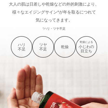
大人の肌は日差しや乾燥などの外的刺激により、
様々なエイジングサイン*が年を取るにつれて
気になってきます。
ハリ・ツヤ不足
*
乾燥による
ハリ
ツヤ
小じわの
乾燥
不足
不足
目立ち