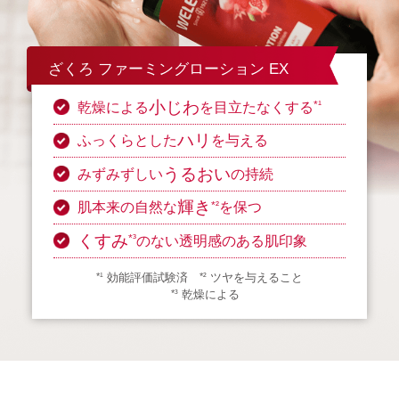
ざくろ ファーミングローション EX
小じわ
*¹
乾燥による
を目立たなくする
ハリ
ふっくらとした
を与える
うるおい
みずみずしい
の持続
輝き
*²
肌本来の自然な
を保つ
くすみ
*³
のない透明感のある肌印象
効能評価試験済
ツヤを与えること
*¹
*²
乾燥による
*³