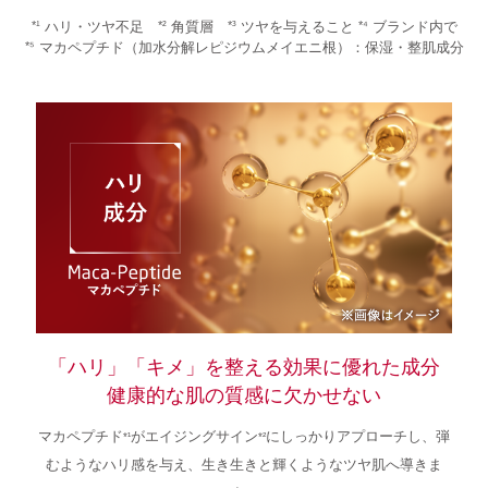
ハリ・ツヤ不足
角質層
ツヤを与えること
ブランド内で
*¹
*²
*³
*⁴
マカペプチド（加水分解レピジウムメイエニ根）：保湿・整肌成分
*⁵
「ハリ」「キメ」を整える効果に優れた成分
健康的な肌の質感に欠かせない
マカペプチド
がエイジングサイン
にしっかりアプローチし、
弾
*¹
*²
むようなハリ感を与え、生き生きと輝くようなツヤ肌へ導きま