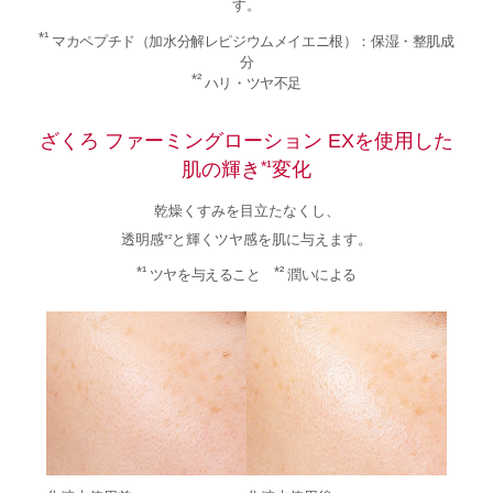
す。
*¹
マカペプチド（加水分解レピジウムメイエニ根）：保湿・整肌成
分
*²
ハリ・ツヤ不足
ざくろ ファーミングローション EXを使用した
肌の輝き
変化
*¹
乾燥くすみを目立たなくし、
透明感
と輝くツヤ感を肌に与えます。
*²
*¹
*²
ツヤを与えること
潤いによる