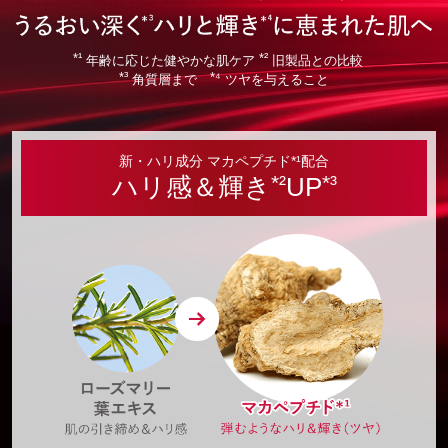
*¹
*²
年齢に応じた健やかな肌ケア
旧製品との比較
*³
*⁴
角質層まで
ツヤを与えること
新・ハリ成分 マカペプチド*¹配合
*²
*³
ハリ感＆輝き
UP