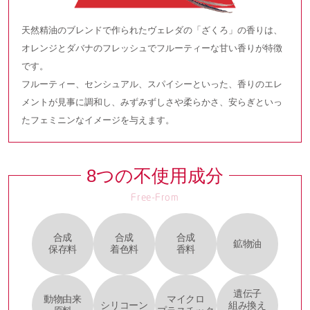
天然精油のブレンドで作られたヴェレダの「ざくろ」の香りは、
オレンジとダバナのフレッシュでフルーティーな甘い香りが特徴
です。
フルーティー、センシュアル、スパイシーといった、香りのエレ
メントが見事に調和し、
みずみずしさや柔らかさ、安らぎといっ
たフェミニンなイメージを与えます。
8つの不使用成分
Free-From
合成
合成
合成
鉱物油
保存料
着色料
香料
遺伝子
動物由来
マイクロ
シリコーン
組み換え