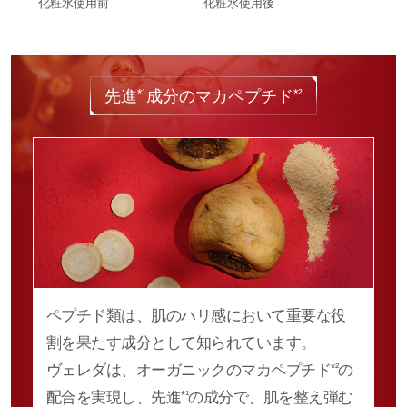
化粧水使用前
化粧水使用後
*¹
*²
先進
成分のマカペプチド
ペプチド類は、肌のハリ感において重要な役
割を果たす成分として知られています。
ヴェレダは、オーガニックのマカペプチド
の
*²
配合を実現し、先進
の成分で、肌を整え弾む
*¹