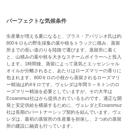
パーフェクトな気候条件
生産量が増える夏になると、ブラス・アパリシオ氏は約
800キロもの野生採集の葉や枝をトラックに積み、蒸留
所までの長い道のりを陸路で運びます。蒸留所に着く
と、山積みの葉や枝を大きなスチームボイラーへと投入
します。1時間後、蒸留によって蒸気とエッセンシャル
オイルが分離されると、あたりはローズマリーの香りに
包まれます。800キロの小枝から蒸留されるローズマリ
ー精油は約4キロです。ヴェレダは年間５～６トンのロ
ーズマリー精油を必要としていますが、その大半は
Ecoaromuz社はから提供されているものです。適正な開
発と安定供給を構築するために、ヴェレダとEcoaromuz
社は長期のパートナーシップ契約を結んでいます。ヴェ
レダは、最初の蒸留所の生産量を担保し、２つめの蒸留
所の建設に融資も行っています。