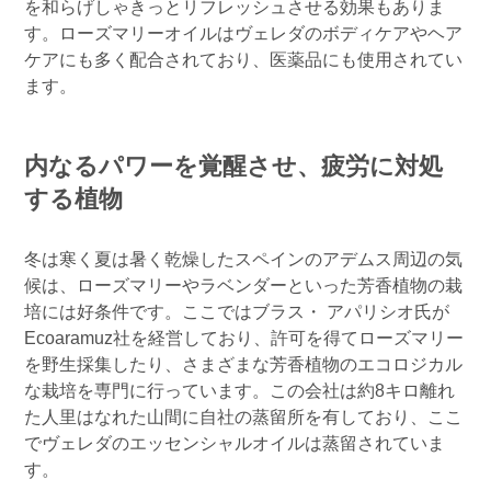
を和らげしゃきっとリフレッシュさせる効果もありま
す。ローズマリーオイルはヴェレダのボディケアやヘア
ケアにも多く配合されており、医薬品にも使用されてい
ます。
内なるパワーを覚醒させ、疲労に対処
する植物
冬は寒く夏は暑く乾燥したスペインのアデムス周辺の気
候は、ローズマリーやラベンダーといった芳香植物の栽
培には好条件です。ここではブラス・ アパリシオ氏が
Ecoaramuz社を経営しており、許可を得てローズマリー
を野生採集したり、さまざまな芳香植物のエコロジカル
な栽培を専門に行っています。この会社は約8キロ離れ
た人里はなれた山間に自社の蒸留所を有しており、ここ
でヴェレダのエッセンシャルオイルは蒸留されていま
す。