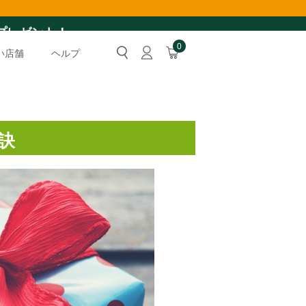
＞プレゼント！
0
い店舗
ヘルプ
訣