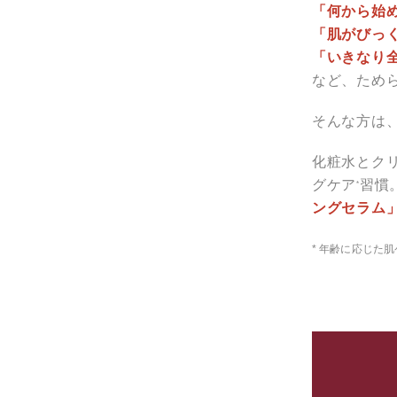
「何から始
「肌がびっ
「いきなり
など、ため
そんな方は
化粧水とク
グケア
習慣
*
ングセラム
* 年齢に応じた肌