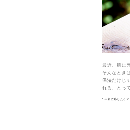
最近、肌に
そんなとき
保湿だけじ
れる、とっ
* 年齢に応じたケア