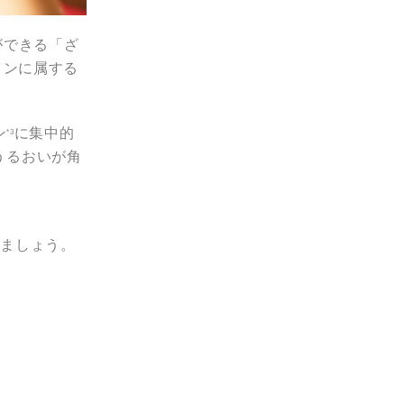
ができる「ざ
インに属する
ン
に集中的
*3
うるおいが角
きましょう。