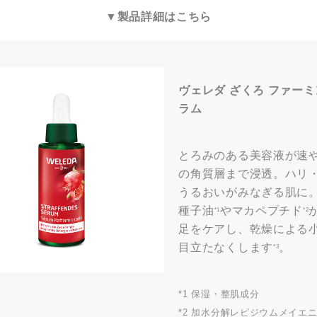
▼製品詳細はこちら
ヴェレダ ざくろ ファー
ラム
とろみのある美容液が速
の角質層まで浸透。ハリ
うるおいがみなぎる肌に
種子油
やマカペプチド
*1
*2
足をケアし、乾燥による
目立たなくします
。
*3
*1 保湿・整肌成分
*2 加水分解レピジウムメイエ