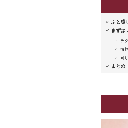
ふと感じ
まずは
テ
植
同
まとめ