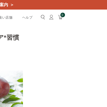
案内 ＞
0
扱い店舗
ヘルプ
ア*習慣