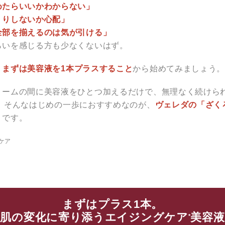
めたらいいかわからない」
くりしないか心配」
全部を揃えるのは気が引ける」
らいを感じる方も少なくないはず。
、
まずは美容液を1本プラスすること
から始めてみましょう
リームの間に美容液をひとつ加えるだけで、無理なく続けら
。そんなはじめの一歩におすすめなのが、
ヴェレダの「ざく
」
です。
ケア
まずはプラス1本。
肌の変化に寄り添うエイジングケア
美容液
*