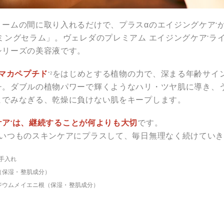
リームの間に取り入れるだけで、プラスαのエイジングケア
*
ミングセラム」。ヴェレダのプレミアム エイジングケア
ラ
*
シリーズの美容液です。
マカペプチド
をはじめとする植物の力で、深まる年齢サイ
*2
チ。ダブルの植物パワーで輝くようなハリ・ツヤ肌に導き、
までみなぎる、乾燥に負けない肌をキープします。
ケア
は、継続することが何よりも大切
です。
*
、いつものスキンケアにプラスして、毎日無理なく続けてい
お手入れ
油（保湿・整肌成分）
ピジウムメイエニ根（保湿・整肌成分）