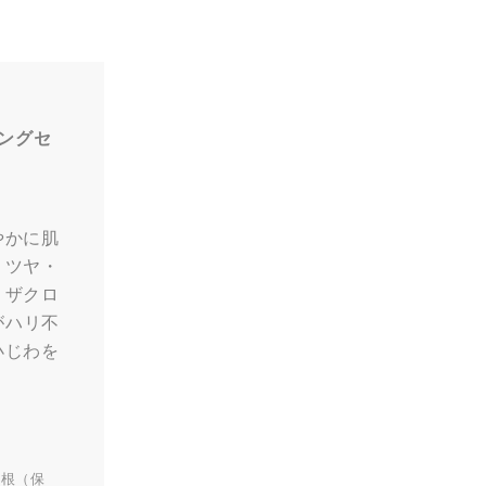
ミングセ
やかに肌
・ツヤ・
。ザクロ
がハリ不
小じわを
ニ根（保