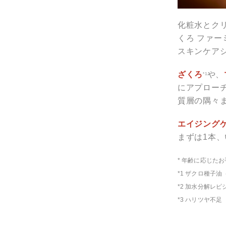
化粧水とク
くろ ファー
スキンケア
ざくろ
や、
*1
にアプロー
質層の隅々
エイジング
まずは1本
* 年齢に応じた
*1 ザクロ種子
*2 加水分解レ
*3 ハリツヤ不足