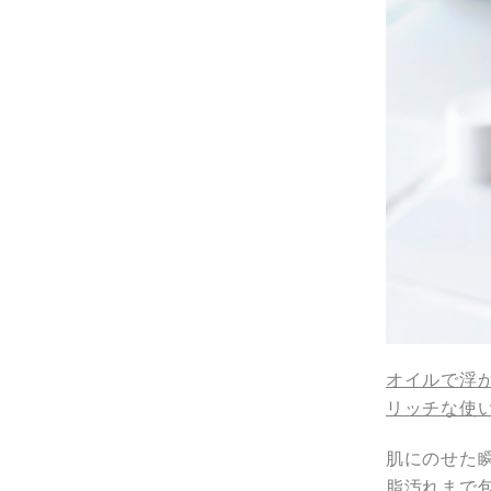
オイルで浮
リッチな使
肌にのせた
脂汚れまで