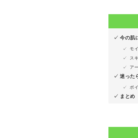
今の肌
モ
ス
ア
迷った
ポ
まとめ