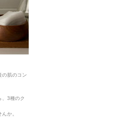
後の肌のコン
ら、3種のク
せんか。