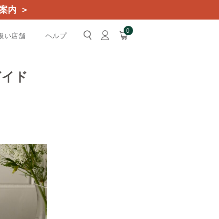
案内 ＞
0
扱い店舗
ヘルプ
ガイド