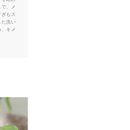
スで、メ
すぎもス
した洗い
め、キメ
。