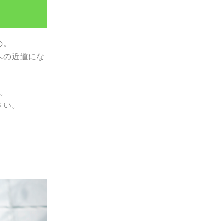
の。
への近道
にな
す。
さい。