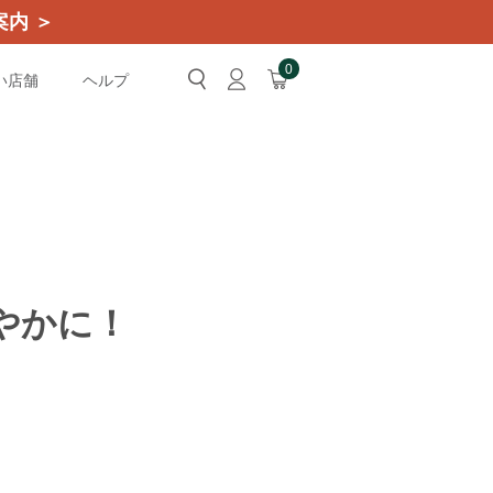
内 ＞
0
い店舗
ヘルプ
やかに！