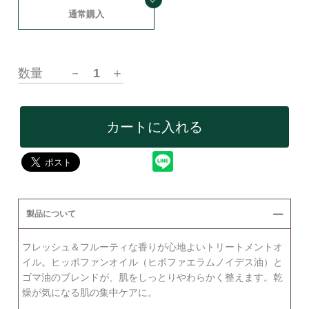
通常購入
数量
－
1
＋
カートに入れる
製品について
フレッシュ＆フルーティな⾹りが心地よいトリートメントオ
イル。ヒッポファンオイル（ヒポファエラムノイデス油）と
ゴマ油のブレンドが、肌をしっとりやわらかく整えます。乾
燥が気になる肌の集中ケアに。