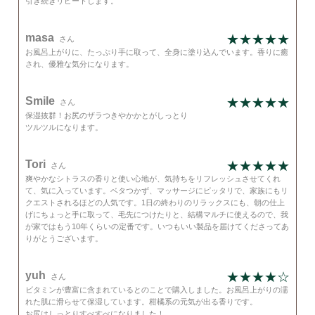
引き続きリピートします。
masa
さん
お風呂上がりに、たっぷり手に取って、全身に塗り込んでいます。香りに癒
され、優雅な気分になります。
Smile
さん
保湿抜群！お尻のザラつきやかかとがしっとり
ツルツルになります。
Tori
さん
爽やかなシトラスの香りと使い心地が、気持ちをリフレッシュさせてくれ
て、気に入っています。ベタつかず、マッサージにピッタリで、家族にもリ
クエストされるほどの人気です。1日の終わりのリラックスにも、朝の仕上
げにちょっと手に取って、毛先につけたりと、結構マルチに使えるので、我
が家ではもう10年くらいの定番です。いつもいい製品を届けてくださってあ
りがとうございます。
yuh
さん
ビタミンが豊富に含まれているとのことで購入しました。お風呂上がりの濡
れた肌に滑らせて保湿しています。柑橘系の元気が出る香りです。
お尻はしっとりすべすべになりました！