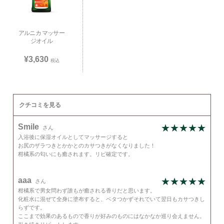
アルニカ マッサー
ジオイル
¥3,630
税込
クチコミを見る
Smile
さん
入浴後に保湿オイルとしてマッサージすると
お尻のザラつきとかかとのカサつきがなくなりました！
柑橘系の匂いにも癒されます。リピ確定です。
aaa
さん
柑橘系で男女問わず誰もが癒される香りだと思います。
化粧水に混ぜて全身に塗布すると、ベタつかずそれでいて翌日もカサつきし
らずです。
ここまで効果のあるもので香りが好みのものにはなかなか巡り会えません。