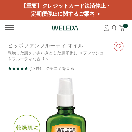
【重要】クレジットカード決済停止・
定期便停止に関するご案内 ＞
0
ヒッポファンフルーティ オイル
乾燥した肌をいきいきとした肌印象に ＜フレッシュ
＆フルーティな香り＞
★★★★★
(12件)
クチコミを見る