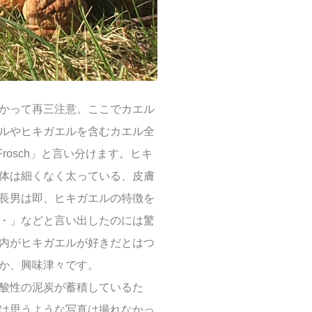
かって再三注意。ここでカエル
ルやヒキガエルを含むカエル全
rosch」と言い分けます。ヒキ
体は細くなく太っている、皮膚
長男は即、ヒキガエルの特徴を
・」などと言い出したのには驚
内がヒキガエルが好きだとはつ
か、興味津々です。
酸性の泥炭が蓄積しているた
は思うような写真は撮れなかっ