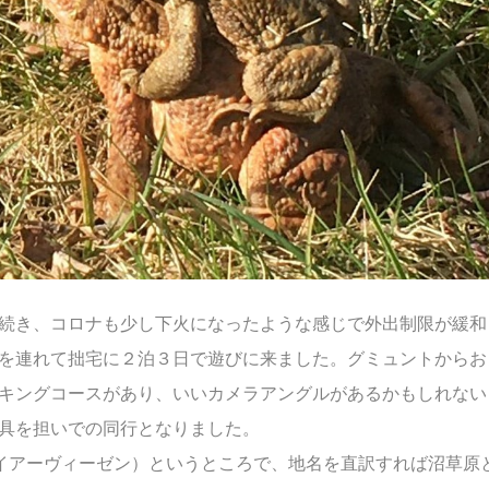
続き、コロナも少し下火になったような感じで外出制限が緩和
を連れて拙宅に２泊３日で遊びに来ました。グミュントからお
キングコースがあり、いいカメラアングルがあるかもしれない
具を担いでの同行となりました。
n （ヴァイアーヴィーゼン）というところで、地名を直訳すれば沼