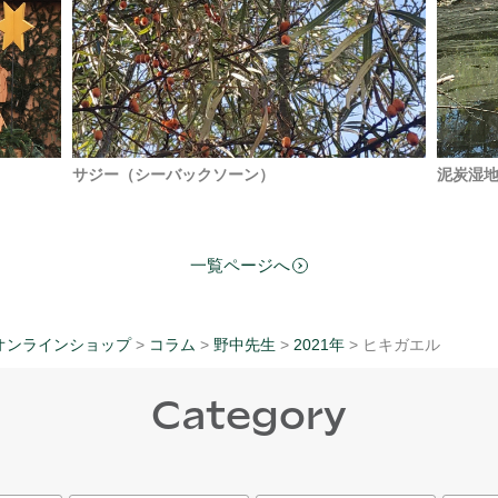
サジー（シーバックソーン）
泥炭湿
一覧ページへ
オンラインショップ
>
コラム
>
野中先生
>
2021年
> ヒキガエル
Category