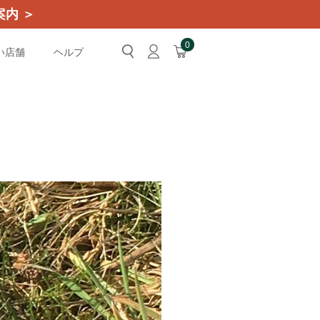
内 ＞
0
い店舗
ヘルプ