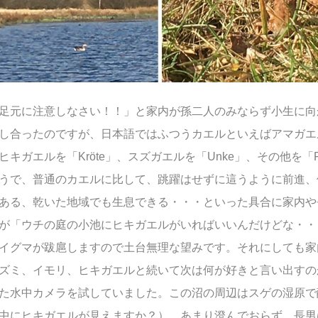
足元に注意しなさい！！」と家内が孫二人のみならず小生に向
し合ったのですが、日本語ではふつうカエルといえばアマガエ
キガエルを「Kröte」、スズガエルを「Unke」、その他を「F
うで、普通のカエルに比して、跳躍はせずに這うように前進、
ある、乾いた地域でも生息できる・・・といった具合に家内や
が「ウチの庭の小池にヒキガエルがいればいいんだけどな・・
イグマが跋扈しますので土台無理な望みです。それにしても家
ズミ、イモリ、ヒキガエルと続いて次は何が好きと言い出すの
た水中カメラを試していました。この沼の周辺はスゲの湿原で
中にヒキガエルが見えますか？）。あまり澄んでおらず、長男