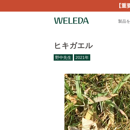
【重
製品
ヒキガエル
野中先生
2021年