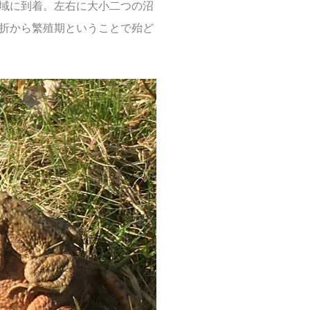
域に到着。左右に大小二つの沼
折から繁殖期ということで殆ど