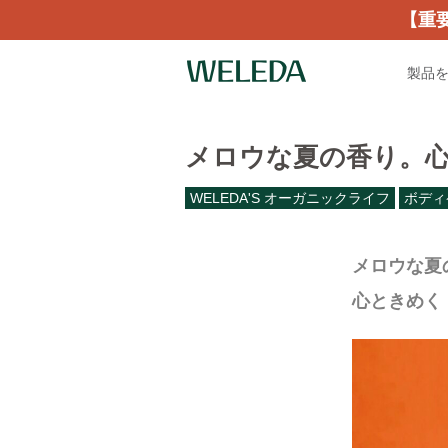
【重
製品
メロウな夏の香り。
WELEDA'S オーガニックライフ
ボディ
メロウな夏
心ときめく