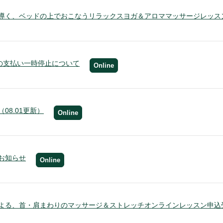
導く、ベッドの上でおこなうリラックスヨガ＆アロママッサージレッス
ayの支払い一時停止について
Online
08.01更新）
Online
お知らせ
Online
よる、首・肩まわりのマッサージ＆ストレッチオンラインレッスン申込