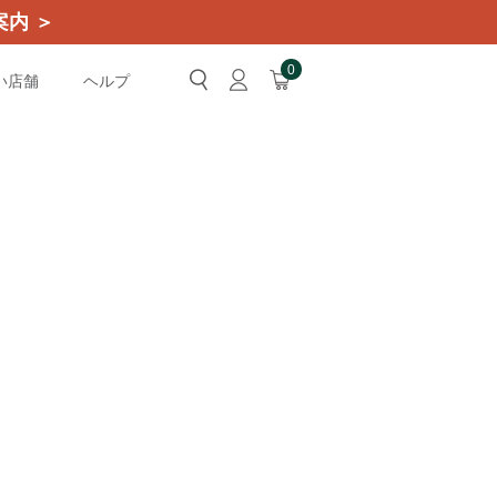
内 ＞
0
い店舗
ヘルプ