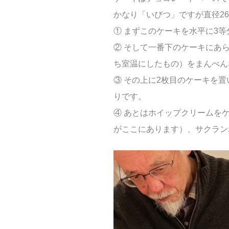
かなり「いびつ」ですが直径26c
① まずこのケーキを水平に3
② そして一番下のケーキにあ
ち室温にしたもの）をまんべん
③ その上に2枚目のケーキを
りです。
④ あとはホイップクリームを
がここにあります）、サクラン