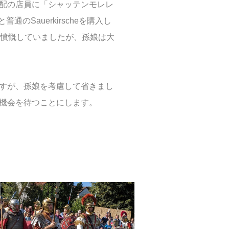
配の店員に「シャッテンモレレ
のSauerkirscheを購入し
ない」と憤慨していましたが、孫娘は大
のですが、孫娘を考慮して省きまし
機会を待つことにします。