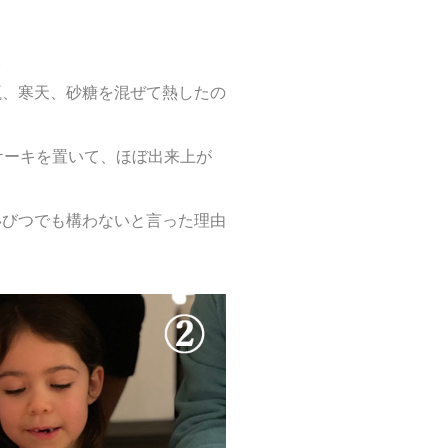
。
瓶、寒天、砂糖を混ぜて熱したの
ケーキを置いて、ほぼ出来上が
いびつでも構わないと言った理由