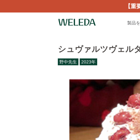
【重
製品
シュヴァルツヴェルダー キ
野中先生
2023年