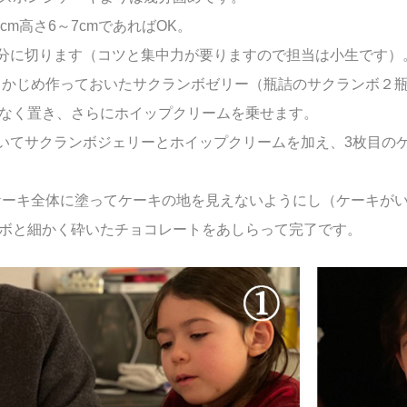
m高さ6～7cmであればOK。
等分に切ります（コツと集中力が要りますので担当は小生です）
らかじめ作っておいたサクランボゼリー（瓶詰のサクランボ２
なく置き、さらにホイップクリームを乗せます。
置いてサクランボジェリーとホイップクリームを加え、3枚目の
ケーキ全体に塗ってケーキの地を見えないようにし（ケーキが
ボと細かく砕いたチョコレートをあしらって完了です。