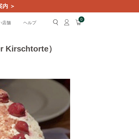
内 ＞
0
い店舗
ヘルプ
rschtorte）