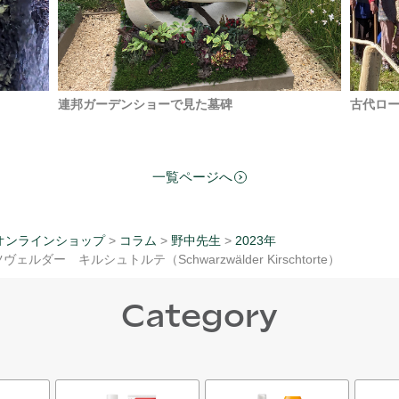
連邦ガーデンショーで見た墓碑
古代ロ
一覧ページへ
オンラインショップ
>
コラム
>
野中先生
>
2023年
ェルダー キルシュトルテ（Schwarzwälder Kirschtorte）
Category