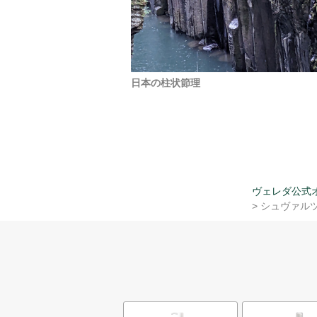
日本の柱状節理
ヴェレダ公式
> シュヴァルツヴ