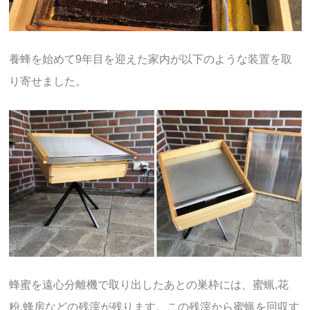
養蜂を始めて9年目を迎えた家内が以下のような装置を取
り寄せました。
蜂蜜を遠心分離機で取り出したあとの巣枠には、蜜蝋,花
粉,蜂房などの残滓が残ります。この残滓から蜜蝋を回収す