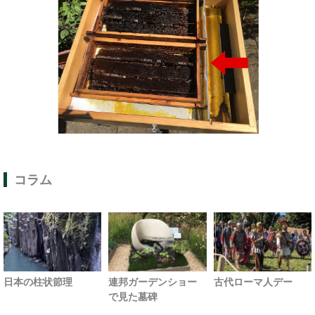
コラム
日本の柱状節理
連邦ガーデンショー
古代ローマ人デー
で見た墓碑