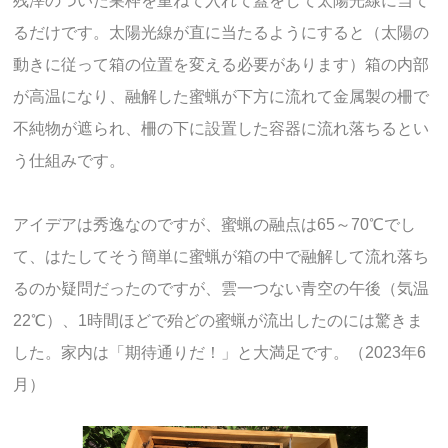
残滓のついた巣枠を重ねて入れて蓋をして太陽光線に当て
るだけです。太陽光線が直に当たるようにすると（太陽の
動きに従って箱の位置を変える必要があります）箱の内部
が高温になり、融解した蜜蝋が下方に流れて金属製の柵で
不純物が遮られ、柵の下に設置した容器に流れ落ちるとい
う仕組みです。
アイデアは秀逸なのですが、蜜蝋の融点は65～70℃でし
て、はたしてそう簡単に蜜蝋が箱の中で融解して流れ落ち
るのか疑問だったのですが、雲一つない青空の午後（気温
22℃）、1時間ほどで殆どの蜜蝋が流出したのには驚きま
した。家内は「期待通りだ！」と大満足です。（2023年6
月）